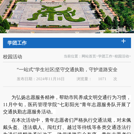
学团工作
校园活动
当前位置：
网站首页
>
学团工作
>
校园活动
>
“一站式”学生社区|坚守交通执勤，守护道路安全
发布日期：2024年11月16日
浏览量：
1071
次
为弘扬志愿服务精神，帮助市民养成文明交通行为习惯，
11月中旬，医药管理学院“七彩阳光”青年志愿服务队开展了
交通执勤志愿服务活动。
在本次活动中，青年志愿者们严格执行交通法规，对未佩
戴头盔、违法载人、闯红灯、越过等待线等各类交通违法行